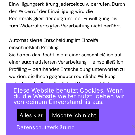
Einwilligungserklärung jederzeit zu widerrufen. Durch
den Widerruf der Einwilligung wird die
Rechtmäßigkeit der aufgrund der Einwilligung bis
zum Widerruf erfolgten Verarbeitung nicht berührt.
Automatisierte Entscheidung im Einzelfall
einschließlich Profiling
Sie haben das Recht, nicht einer ausschließlich auf
einer automatisierten Verarbeitung – einschließlich
Profiling – beruhenden Entscheidung unterworfen zu
werden, die Ihnen gegenüber rechtliche Wirkung
entfaltet oder Sie in ähnlicher Weise erheblich
Diese Website benutzt Cookies. Wenn
beeinträchtigt. Dies gilt nicht, wenn die
du die Website weiter nutzt, gehen wir
Entscheidung
von deinem Einverständnis aus.
(1) für den Abschluss oder die Erfüllung eines
Alles klar
Möchte ich nicht
Vertrags zwischen Ihnen und dem Verantwortlichen
erforderlich ist,
Datenschutzerklärung