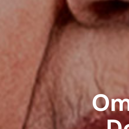
Oma
D