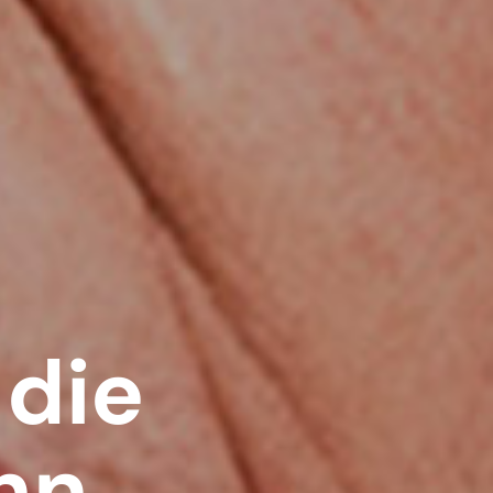
 die
hn