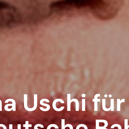
 Uschi für
eutsche Ba