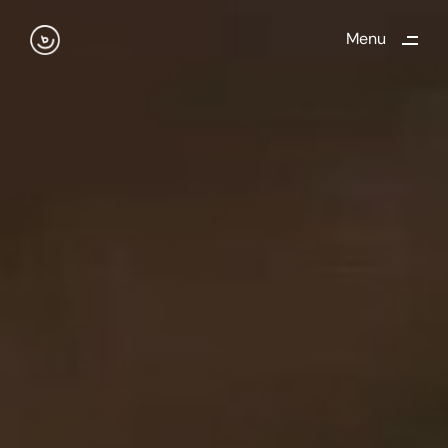
dt…
Menu
Close